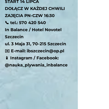
START 14 LIPCA
DOŁĄCZ W KAŻDEJ CHWILI
ZAJĘCIA PN-CZW 16:30
📞 tel.:
570 420 540
In Balance / Hotel Novotel
Szczecin
ul. 3 Maja 31, 70-215 Szczecin
✉️ E-mail: ibszczecin@op.pl
📱 Instagram / Facebook:
@nauka_plywania_inbalance