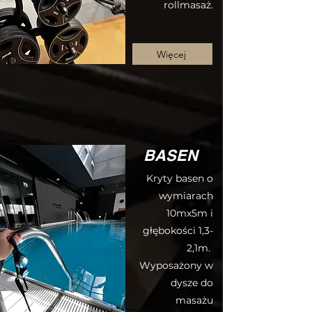
rollmasaż.
Więcej
BASEN
Kryty basen o
wymiarach
10mx5m i
głębokości 1,3-
2,1m.
Wyposażony w
dysze do
masażu