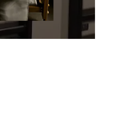
ZAJĘCIA
Aqua Aerobic,
Nauka
pływania
Więcej