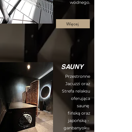
wodnego.
Więcej
SAUNY
Przestronne
Jacuzzi oraz
Strefa relaksu
oferująca
saunę
fińską oraz
japońską -
ganbanyoku.