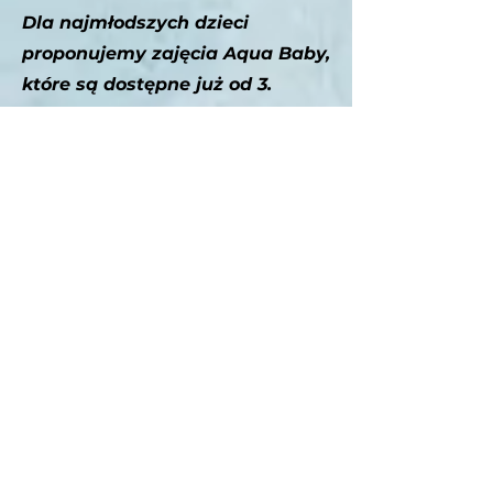
Dla najmłodszych dzieci
proponujemy zajęcia Aqua Baby,
które są dostępne już od 3.
miesiąca życia. Te zajęcia
pomagają maluchom oswoić się
z wodą i rozwijać koordynację
ruchową już od najmłodszych
lat. To doskonała zabawa w
wodzie dla dzieci i rodziców,
prowadzona przez
wykwalifikowanych
instruktorów.
Cena za 5 zajęć w miesiącu: 250
zł
Cena za 4 zajęcia w miesiącu: